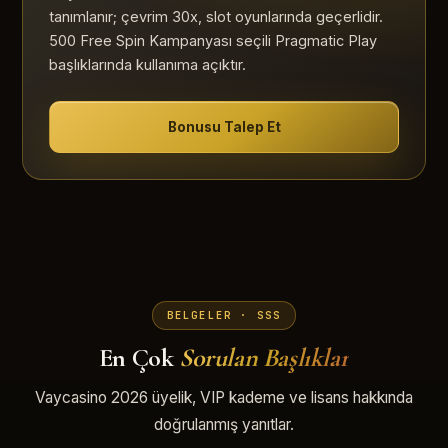
tanımlanır; çevrim 30x, slot oyunlarında geçerlidir.
500 Free Spin Kampanyası seçili Pragmatic Play
başlıklarında kullanıma açıktır.
Bonusu Talep Et
BELGELER · SSS
En Çok
Sorulan Başlıklar
Vaycasino 2026 üyelik, VIP kademe ve lisans hakkında
doğrulanmış yanıtlar.