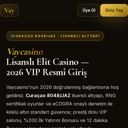
Vay
Üye Ol
Giriş Yap
CURAÇAO 8048/JAZ · LISANSLI ALTYAPI
Vaycasino
Lisanslı Elit Casino —
2026 VIP Resmî Giriş
Vaycasino'nun 2026 doğrulanmış bağlantısına hoş
geldiniz.
Curaçao 8048/JAZ
lisanslı altyapı, RNG
sertifikalı oyunlar ve eCOGRA onaylı denetim ile
köklü altın standart güvence; prestij dolu VIP
salonu, %200 İlk Yatırım Bonusu ve 12 dakika