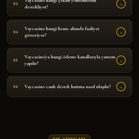
Vaycasino hangi çekim yöntemlerini
+
03
destekliyor?
Vaycasino hangi lisans altında faaliyet
+
04
gösteriyor?
Vaycasino'ya hangi ödeme kanallarıyla yatırım
+
05
yapılır?
+
Vaycasino canlı destek hattına nasıl ulaşılır?
06