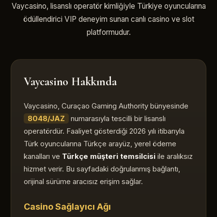
Vaycasino, lisanslı operatör kimliğiyle Türkiye oyuncularına
ödüllendirici VIP deneyim sunan canlı casino ve slot
platformudur.
Vaycasino Hakkında
Vaycasino, Curaçao Gaming Authority bünyesinde
8048/JAZ
numarasıyla tescilli bir lisanslı
operatördür. Faaliyet gösterdiği 2026 yılı itibarıyla
Türk oyuncularına Türkçe arayüz, yerel ödeme
kanalları ve
Türkçe müşteri temsilcisi
ile aralıksız
hizmet verir. Bu sayfadaki doğrulanmış bağlantı,
orijinal sürüme aracısız erişim sağlar.
Casino Sağlayıcı Ağı