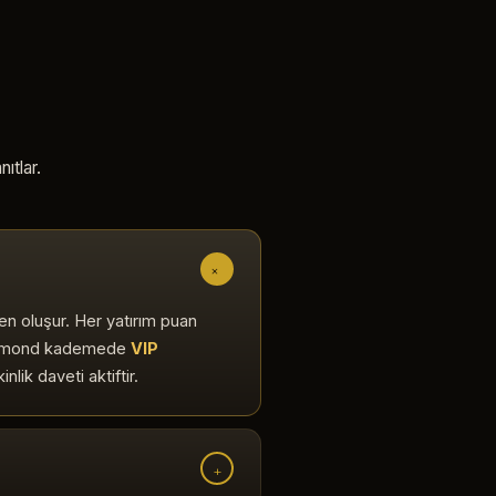
ıtlar.
+
 oluşur. Her yatırım puan
 Diamond kademede
VIP
nlik daveti aktiftir.
+