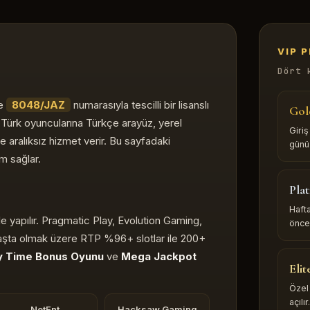
VIP 
Dört 
de
8048/JAZ
numarasıyla tescilli bir lisanslı
Gol
la Türk oyuncularına Türkçe arayüz, yerel
Giri
le aralıksız hizmet verir. Bu sayfadaki
günü
im sağlar.
Pla
Haft
e yapılır. Pragmatic Play, Evolution Gaming,
öncel
ta olmak üzere RTP %96+ slotlar ile 200+
y Time Bonus Oyunu
ve
Mega Jackpot
Elit
Özel
açılır
NetEnt
Hacksaw Gaming