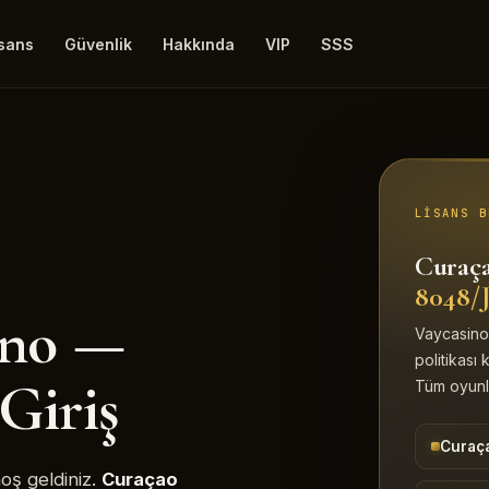
sans
Güvenlik
Hakkında
VIP
SSS
LISANS B
Curaç
8048/
sino —
Vaycasino
politikası 
Giriş
Tüm oyunla
Curaça
oş geldiniz.
Curaçao