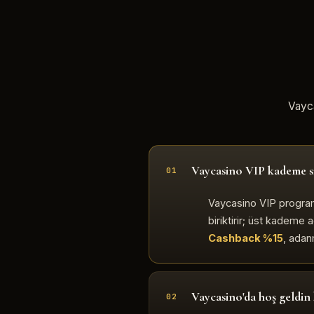
Vayca
Vaycasino VIP kademe sis
01
Vaycasino VIP progra
biriktirir; üst kadem
Cashback %15
, adanm
Vaycasino'da hoş geldin 
02