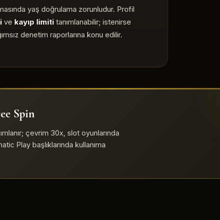
amasında yaş doğrulama zorunludur. Profil
i
ve
kayıp limiti
tanımlanabilir; istenirse
ımsız denetim raporlarına konu edilir.
ree Spin
ımlanır; çevrim 30x, slot oyunlarında
tic Play başlıklarında kullanıma