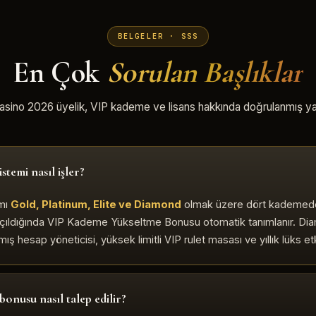
BELGELER · SSS
En Çok
Sorulan Başlıklar
sino 2026 üyelik, VIP kademe ve lisans hakkında doğrulanmış yan
temi nasıl işler?
mı
Gold, Platinum, Elite ve Diamond
olmak üzere dört kademeden
e açıldığında VIP Kademe Yükseltme Bonusu otomatik tanımlanır.
ış hesap yöneticisi, yüksek limitli VIP rulet masası ve yıllık lüks etki
bonusu nasıl talep edilir?