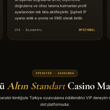
doğrulama ve cihaz tanıma katmanları profil
ayarlarından tek tıkla aktifleştirilir. Şüpheli IP
uyarısı anlık e-posta ve SMS olarak iletilir.
2FA · Biyometri
OPSİYONEL
OPERATÖR · HAKKINDA
lü
Altın Standart
Casino Ma
operatör kimliğiyle Türkiye oyuncularına ödüllendirici VIP deneyim 
slot platformudur.