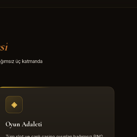
si
bağımsız üç katmanda
◈
Oyun Adaleti
Tüm slot ve canlı casino oyunları bağımsız RNG