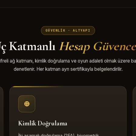
GÜVENLIK · ALTYAPI
ç Katmanlı
Hesap Güvence
şifreli ağ katmanı, kimlik doğrulama ve oyun adaleti olmak üzere 
denetlenir. Her katman ayrı sertifikayla belgelendirilir.
⊕
Kimlik Doğrulama
İki aşamalı doğrulama (2FA), biyometrik