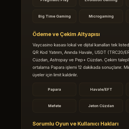
Big Time Gaming
Microgaming
Ödeme ve Çekim Altyapısı
Vaycasino kasası lokal ve dijital kanalları tek list
QR Kod Yatırım, Anında Havale, USDT (TRC20/ER
Cüzdan, Astropay ve Pep+ Cüzdan. Çekim talepl
ortalama Papara işlemi 12 dakikada sonuçlanır. Mi
üyeler için limit kaldırılır.
Papara
Havale/EFT
Mefete
Jeton Cüzdan
Sorumlu Oyun ve Kullanıcı Hakları