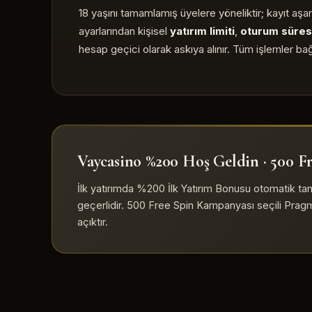
18 yaşını tamamlamış üyelere yöneliktir; kayıt aş
ayarlarından kişisel
yatırım limiti
,
oturum süres
hesap geçici olarak askıya alınır. Tüm işlemler bağ
Vaycasino %200 Hoş Geldin · 500 F
İlk yatırımda %200 İlk Yatırım Bonusu otomatik tan
geçerlidir. 500 Free Spin Kampanyası seçili Pragma
açıktır.