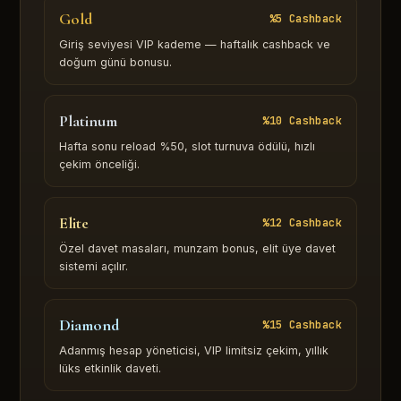
Gold
%5 Cashback
Giriş seviyesi VIP kademe — haftalık cashback ve
doğum günü bonusu.
Platinum
%10 Cashback
Hafta sonu reload %50, slot turnuva ödülü, hızlı
çekim önceliği.
Elite
%12 Cashback
Özel davet masaları, munzam bonus, elit üye davet
sistemi açılır.
Diamond
%15 Cashback
Adanmış hesap yöneticisi, VIP limitsiz çekim, yıllık
lüks etkinlik daveti.