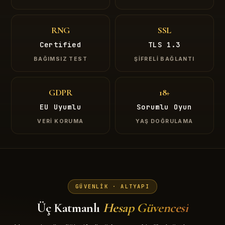
RNG
SSL
Certified
TLS 1.3
BAĞIMSIZ TEST
ŞIFRELI BAĞLANTI
GDPR
18+
EU Uyumlu
Sorumlu Oyun
VERI KORUMA
YAŞ DOĞRULAMA
GÜVENLIK · ALTYAPI
Üç Katmanlı
Hesap Güvencesi