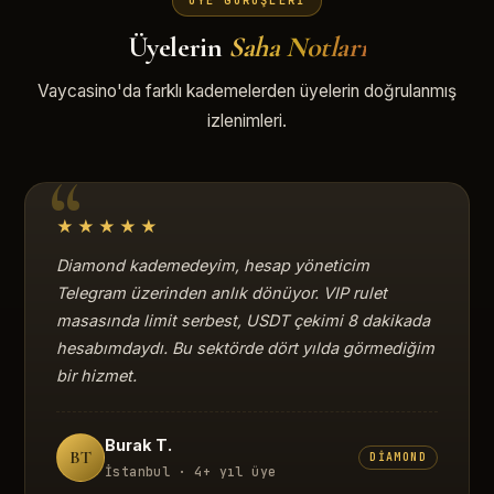
ÜYE GÖRÜŞLERI
Üyelerin
Saha Notları
Vaycasino'da farklı kademelerden üyelerin doğrulanmış
izlenimleri.
★★★★★
Diamond kademedeyim, hesap yöneticim
Telegram üzerinden anlık dönüyor. VIP rulet
masasında limit serbest, USDT çekimi 8 dakikada
hesabımdaydı. Bu sektörde dört yılda görmediğim
bir hizmet.
Burak T.
BT
DIAMOND
İstanbul · 4+ yıl üye