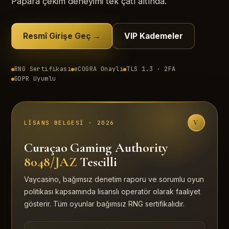
Papara çekim deneyimi tek çatı altında.
Resmî Girişe Geç →
VIP Kademeler
RNG Sertifikası
eCOGRA Onaylı
TLS 1.3 · 2FA
GDPR Uyumlu
V
LISANS BELGESI · 2026
Curaçao Gaming Authority
8048/JAZ
Tescilli
Vaycasino, bağımsız denetim raporu ve sorumlu oyun
politikası kapsamında lisanslı operatör olarak faaliyet
gösterir. Tüm oyunlar bağımsız RNG sertifikalıdır.