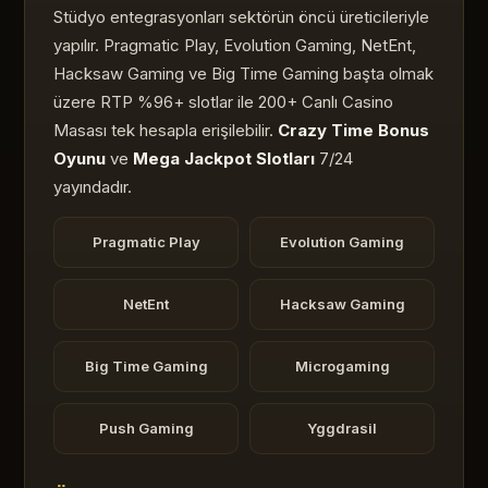
Stüdyo entegrasyonları sektörün öncü üreticileriyle
yapılır. Pragmatic Play, Evolution Gaming, NetEnt,
Hacksaw Gaming ve Big Time Gaming başta olmak
üzere RTP %96+ slotlar ile 200+ Canlı Casino
Masası tek hesapla erişilebilir.
Crazy Time Bonus
Oyunu
ve
Mega Jackpot Slotları
7/24
yayındadır.
Pragmatic Play
Evolution Gaming
NetEnt
Hacksaw Gaming
Big Time Gaming
Microgaming
Push Gaming
Yggdrasil