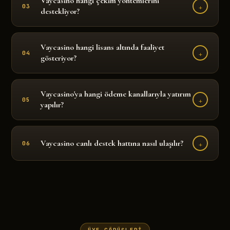
Vaycasino hangi çekim yöntemlerini
+
03
destekliyor?
Vaycasino hangi lisans altında faaliyet
+
04
gösteriyor?
Vaycasino'ya hangi ödeme kanallarıyla yatırım
+
05
yapılır?
+
Vaycasino canlı destek hattına nasıl ulaşılır?
06