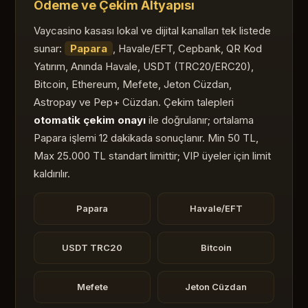
Ödeme ve Çekim Altyapısı
Vaycasino kasası lokal ve dijital kanalları tek listede
sunar:
Papara
, Havale/EFT, Cepbank, QR Kod
Yatırım, Anında Havale, USDT (TRC20/ERC20),
Bitcoin, Ethereum, Mefete, Jeton Cüzdan,
Astropay ve Pep+ Cüzdan. Çekim talepleri
otomatik çekim onayı
ile doğrulanır; ortalama
Papara işlemi 12 dakikada sonuçlanır. Min 50 TL,
Max 25.000 TL standart limittir; VIP üyeler için limit
kaldırılır.
Papara
Havale/EFT
USDT TRC20
Bitcoin
Mefete
Jeton Cüzdan