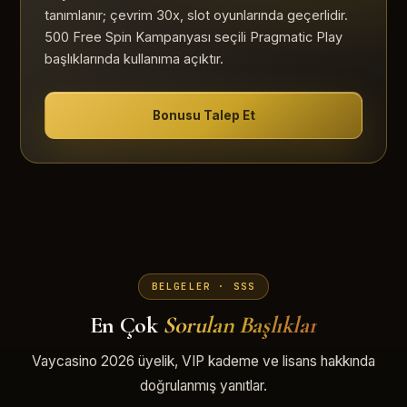
tanımlanır; çevrim 30x, slot oyunlarında geçerlidir.
500 Free Spin Kampanyası seçili Pragmatic Play
başlıklarında kullanıma açıktır.
Bonusu Talep Et
BELGELER · SSS
En Çok
Sorulan Başlıklar
Vaycasino 2026 üyelik, VIP kademe ve lisans hakkında
doğrulanmış yanıtlar.