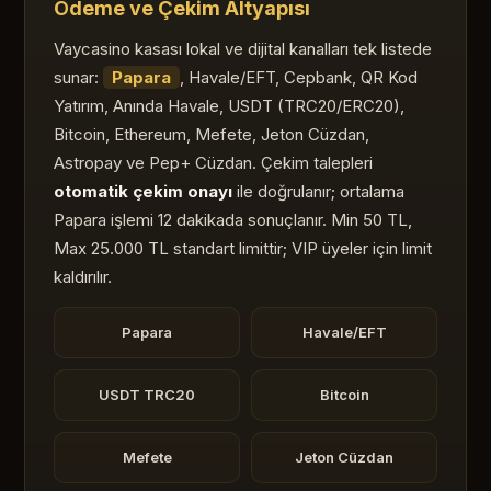
Ödeme ve Çekim Altyapısı
Vaycasino kasası lokal ve dijital kanalları tek listede
sunar:
Papara
, Havale/EFT, Cepbank, QR Kod
Yatırım, Anında Havale, USDT (TRC20/ERC20),
Bitcoin, Ethereum, Mefete, Jeton Cüzdan,
Astropay ve Pep+ Cüzdan. Çekim talepleri
otomatik çekim onayı
ile doğrulanır; ortalama
Papara işlemi 12 dakikada sonuçlanır. Min 50 TL,
Max 25.000 TL standart limittir; VIP üyeler için limit
kaldırılır.
Papara
Havale/EFT
USDT TRC20
Bitcoin
Mefete
Jeton Cüzdan