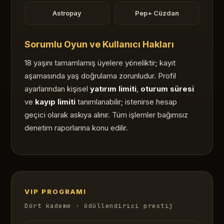
Astropay
Pep+ Cüzdan
Sorumlu Oyun ve Kullanıcı Hakları
18 yaşını tamamlamış üyelere yöneliktir; kayıt
aşamasında yaş doğrulama zorunludur. Profil
ayarlarından kişisel
yatırım limiti
,
oturum süresi
ve
kayıp limiti
tanımlanabilir; istenirse hesap
geçici olarak askıya alınır. Tüm işlemler bağımsız
denetim raporlarına konu edilir.
VIP PROGRAMI
Dört kademe · ödüllendirici prestij