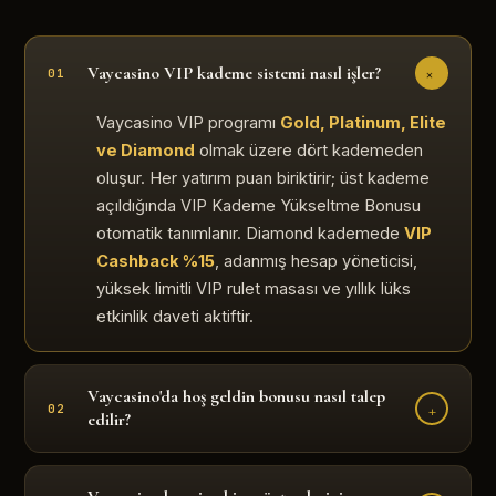
Vaycasino VIP kademe sistemi nasıl işler?
+
01
Vaycasino VIP programı
Gold, Platinum, Elite
ve Diamond
olmak üzere dört kademeden
oluşur. Her yatırım puan biriktirir; üst kademe
açıldığında VIP Kademe Yükseltme Bonusu
otomatik tanımlanır. Diamond kademede
VIP
Cashback %15
, adanmış hesap yöneticisi,
yüksek limitli VIP rulet masası ve yıllık lüks
etkinlik daveti aktiftir.
Vaycasino'da hoş geldin bonusu nasıl talep
+
02
edilir?