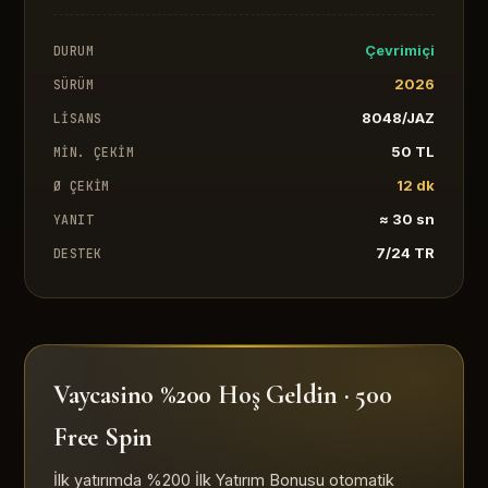
Çevrimiçi
DURUM
2026
SÜRÜM
8048/JAZ
LISANS
50 TL
MIN. ÇEKIM
12 dk
Ø ÇEKIM
≈ 30 sn
YANIT
7/24 TR
DESTEK
Vaycasino %200 Hoş Geldin · 500
Free Spin
İlk yatırımda %200 İlk Yatırım Bonusu otomatik