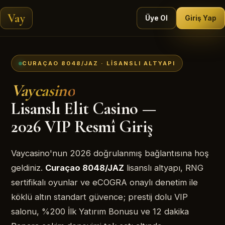
Vay
Üye Ol
Giriş Yap
CURAÇAO 8048/JAZ · LISANSLI ALTYAPI
Vaycasino
Lisanslı Elit Casino —
2026 VIP Resmî Giriş
Vaycasino'nun 2026 doğrulanmış bağlantısına hoş
geldiniz.
Curaçao 8048/JAZ
lisanslı altyapı, RNG
sertifikalı oyunlar ve eCOGRA onaylı denetim ile
köklü altın standart güvence; prestij dolu VIP
salonu, %200 İlk Yatırım Bonusu ve 12 dakika