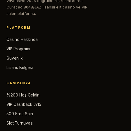
Vaycasino 2026 doğrulanmış resmî adres.
Curaçao 8048/JAZ lisanslı elit casino ve VIP
salon platformu.
PLATFORM
Casino Hakkında
VIP Programı
Güvenlik
Lisans Belgesi
KAMPANYA
%200 Hoş Geldin
VIP Cashback %15
500 Free Spin
Slot Turnuvası