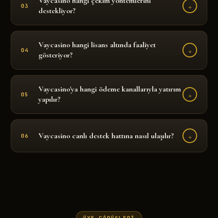
Vaycasino hangi çekim yöntemlerini
+
03
destekliyor?
Vaycasino hangi lisans altında faaliyet
+
04
gösteriyor?
Vaycasino'ya hangi ödeme kanallarıyla yatırım
+
05
yapılır?
+
Vaycasino canlı destek hattına nasıl ulaşılır?
06