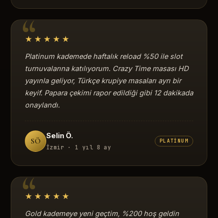
★★★★★
Platinum kademede haftalık reload %50 ile slot
turnuvalarına katılıyorum. Crazy Time masası HD
yayınla geliyor, Türkçe krupiye masaları ayrı bir
keyif. Papara çekimi rapor edildiği gibi 12 dakikada
onaylandı.
Selin Ö.
SÖ
PLATINUM
İzmir · 1 yıl 8 ay
★★★★★
Gold kademeye yeni geçtim, %200 hoş geldin