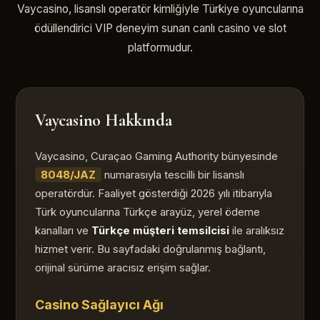
Vaycasino, lisanslı operatör kimliğiyle Türkiye oyuncularına
ödüllendirici VIP deneyim sunan canlı casino ve slot
platformudur.
Vaycasino Hakkında
Vaycasino, Curaçao Gaming Authority bünyesinde
8048/JAZ
numarasıyla tescilli bir lisanslı
operatördür. Faaliyet gösterdiği 2026 yılı itibarıyla
Türk oyuncularına Türkçe arayüz, yerel ödeme
kanalları ve
Türkçe müşteri temsilcisi
ile aralıksız
hizmet verir. Bu sayfadaki doğrulanmış bağlantı,
orijinal sürüme aracısız erişim sağlar.
Casino Sağlayıcı Ağı