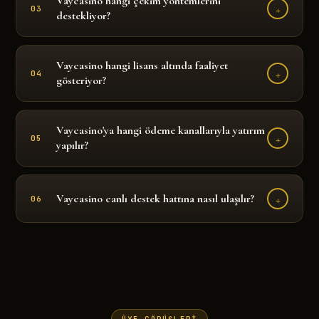
Vaycasino hangi çekim yöntemlerini
+
03
destekliyor?
Vaycasino hangi lisans altında faaliyet
+
04
gösteriyor?
Vaycasino'ya hangi ödeme kanallarıyla yatırım
+
05
yapılır?
+
Vaycasino canlı destek hattına nasıl ulaşılır?
06