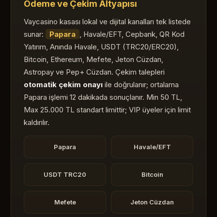
Ödeme ve Çekim Altyapısı
Vaycasino kasası lokal ve dijital kanalları tek listede
sunar:
Papara
, Havale/EFT, Cepbank, QR Kod
Yatırım, Anında Havale, USDT (TRC20/ERC20),
Bitcoin, Ethereum, Mefete, Jeton Cüzdan,
Astropay ve Pep+ Cüzdan. Çekim talepleri
otomatik çekim onayı
ile doğrulanır; ortalama
Papara işlemi 12 dakikada sonuçlanır. Min 50 TL,
Max 25.000 TL standart limittir; VIP üyeler için limit
kaldırılır.
Papara
Havale/EFT
USDT TRC20
Bitcoin
Mefete
Jeton Cüzdan