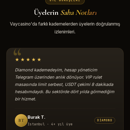
ÜYE GÖRÜŞLERI
Üyelerin
Saha Notları
Vaycasino'da farklı kademelerden üyelerin doğrulanmış
izlenimleri.
★★★★★
Diamond kademedeyim, hesap yöneticim
Telegram üzerinden anlık dönüyor. VIP rulet
masasında limit serbest, USDT çekimi 8 dakikada
hesabımdaydı. Bu sektörde dört yılda görmediğim
bir hizmet.
Burak T.
BT
DIAMOND
İstanbul · 4+ yıl üye