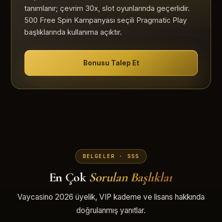
tanımlanır; çevrim 30x, slot oyunlarında geçerlidir.
500 Free Spin Kampanyası seçili Pragmatic Play
başlıklarında kullanıma açıktır.
Bonusu Talep Et
BELGELER · SSS
En Çok
Sorulan Başlıklar
Vaycasino 2026 üyelik, VIP kademe ve lisans hakkında
doğrulanmış yanıtlar.