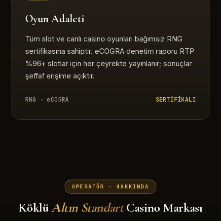
Oyun Adaleti
Tüm slot ve canlı casino oyunları bağımsız RNG
sertifikasına sahiptir. eCOGRA denetim raporu RTP
%96+ slotlar için her çeyrekte yayınlanır; sonuçlar
şeffaf erişime açıktır.
RNG · eCOGRA
SERTİFİKALI
OPERATÖR · HAKKINDA
Köklü
Altın Standart
Casino Markası